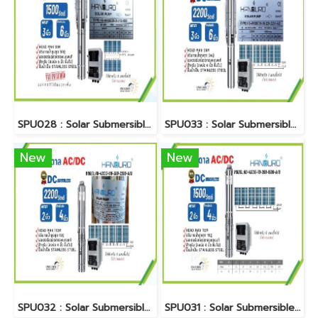
SPU028 : Solar Submersible Pump "HANDURO" รุ่น HD-4/6SSC30-31-110-1500
SPU033 : Solar Submersible Pump "HANDURO" รุ่น HD-4/6SSC36-220-2200-A/D
New
New
SPU032 : Solar Submersible Pump "HANDURO" รุ่น HD-4SC13-110-300-2200-A/D
SPU031 : Solar Submersible Pump "HANDURO" รุ่น HD-4SC15-70-200-1500-A/D